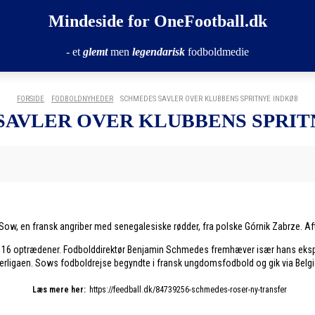
Mindeside for OneFootball.dk
- et
glemt
men
legendarisk
fodboldmedie
FORSIDE
FODBOLDNYHEDER
SCHMEDES SAVLER OVER KLUBBENS SPRITNYE INDKØB
SAVLER OVER KLUBBENS SPRIT
 Sow, en fransk angriber med senegalesiske rødder, fra polske Górnik Zabrze. Afta
å 16 optrædener. Fodbolddirektør Benjamin Schmedes fremhæver især hans eksplos
perligaen. Sows fodboldrejse begyndte i fransk ungdomsfodbold og gik via Belgi
Læs mere her:
https://feedball.dk/84739256-schmedes-roser-ny-transfer