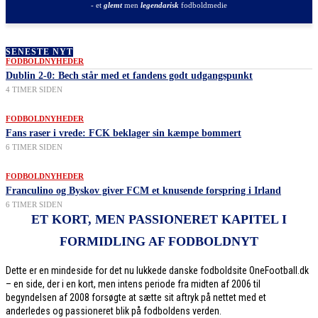
- et
glemt
men
legendarisk
fodboldmedie
SENESTE NYT
FODBOLDNYHEDER
Dublin 2-0: Bech står med et fandens godt udgangspunkt
4 TIMER SIDEN
FODBOLDNYHEDER
Fans raser i vrede: FCK beklager sin kæmpe bommert
6 TIMER SIDEN
FODBOLDNYHEDER
Franculino og Byskov giver FCM et knusende forspring i Irland
6 TIMER SIDEN
ET KORT, MEN PASSIONERET KAPITEL I
FORMIDLING AF FODBOLDNYT
Dette er en mindeside for det nu lukkede danske fodboldsite OneFootball.dk
– en side, der i en kort, men intens periode fra midten af 2006 til
begyndelsen af 2008 forsøgte at sætte sit aftryk på nettet med et
anderledes og passioneret blik på fodboldens verden.