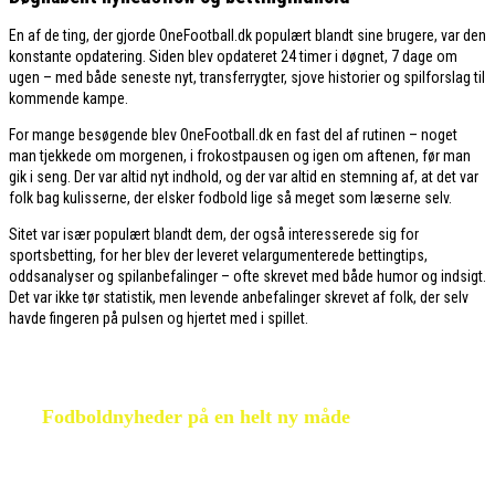
En af de ting, der gjorde OneFootball.dk populært blandt sine brugere, var den
konstante opdatering. Siden blev opdateret 24 timer i døgnet, 7 dage om
ugen – med både seneste nyt, transferrygter, sjove historier og spilforslag til
kommende kampe.
For mange besøgende blev OneFootball.dk en fast del af rutinen – noget
man tjekkede om morgenen, i frokostpausen og igen om aftenen, før man
gik i seng. Der var altid nyt indhold, og der var altid en stemning af, at det var
folk bag kulisserne, der elsker fodbold lige så meget som læserne selv.
Sitet var især populært blandt dem, der også interesserede sig for
sportsbetting, for her blev der leveret velargumenterede bettingtips,
oddsanalyser og spilanbefalinger – ofte skrevet med både humor og indsigt.
Det var ikke tør statistik, men levende anbefalinger skrevet af folk, der selv
havde fingeren på pulsen og hjertet med i spillet.
Fodboldnyheder på en helt ny måde
Hvis du har brug for et alternativ til OneFootball, kan du tage et
kig på Feedball, som leverer
live fodbold nyheder
fra mere end