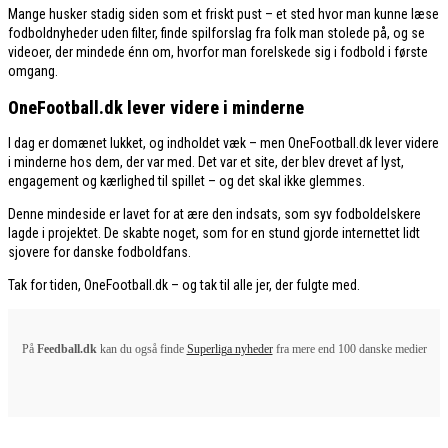
Mange husker stadig siden som et friskt pust – et sted hvor man kunne læse
fodboldnyheder uden filter, finde spilforslag fra folk man stolede på, og se
videoer, der mindede énn om, hvorfor man forelskede sig i fodbold i første
omgang.
OneFootball.dk lever videre i minderne
I dag er domænet lukket, og indholdet væk – men OneFootball.dk lever videre
i minderne hos dem, der var med. Det var et site, der blev drevet af lyst,
engagement og kærlighed til spillet – og det skal ikke glemmes.
Denne mindeside er lavet for at ære den indsats, som syv fodboldelskere
lagde i projektet. De skabte noget, som for en stund gjorde internettet lidt
sjovere for danske fodboldfans.
Tak for tiden, OneFootball.dk – og tak til alle jer, der fulgte med.
På
Feedball.dk
kan du også finde
Superliga nyheder
fra mere end 100 danske medier