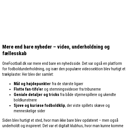
100 danske medier for de 15 største danske klubber. Du kan også
følge med i
tabel, kampprogram og resultater for Superligaen
samt
tabel, kampprogram og resultater for 1. division (Betinia
Ligaen)
. Se også en
Table of Justice-stilling for Superligaen og
1. division (Betinia Liga) opgjort ud fra Expected Goals og
Expected Points
.
Mere end bare nyheder – video, underholdning og
fællesskab
OneFootball.dk var mere end bare en nyhedsside. Det var også en platform
for fodboldunderholdning, og især den populære videosektion blev hurtigt et
trækplaster. Her blev der samlet:
Mål og højdepunkter
fra de største ligaer
Flotte fan-tifo’er
og stemningsvideoer fra tribunerne
Geniale detaljer og tricks
fra både stjernespillere og ukendte
boldkunstnere
Sjove og kuriøse fodboldklip
, der viste spillets skæve og
menneskelige sider
Siden blev hurtigt et sted, hvor man ikke bare blev opdateret – men også
underholdt og inspireret. Det var et digitalt klubhus, hvor man kunne komme