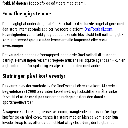
forbi, få dagens fodboldfix og gå videre med et smil.
En uafhængig stemme
Det er vigtigt at understrege, at OneFootball.dk ikke havde noget at gøre med
den store internationale app og livescore-platform
OneFootball.com
.
Navneligheden var tilfældig, og det danske site blev skabt helt uafhængigt –
som et græsrodsprojekt uden kommercielle bagmænd eller store
investeringer.
Det var netop denne uafhængighed, der gjorde OneFootball.dk til noget
særligt. Her var ingen reklameprægede artikler eller skjulte agendaer – kun en
ægte interesse for spillet og en vilje til at dele den med andre.
Slutningen på et kort eventyr
Desværre blev det samlede liv for OneFootball.dk relativt kort. Allerede i
begyndelsen af 2008 blev siden lukket ned, og fodboldfans måtte vinke
farvel til et af de mest passionerede nicheprojekter i den danske
sportsmedieverden.
Årsagerne var flere: begrænset økonomi, manglende tid hos de frivillige
kræfter og en hård konkurrence fra større medier. Men selvom siden kun
levede i knap to år, efterlod den et klart aftryk hos dem, der fulgte med.