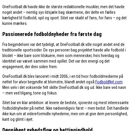
OneFootball.dk havde ikke de største redaktionelle muskler, men det havde
noget andet – nemlig syv ildsjæle bag skærmene, der delte en fælles
kærlighed til fodbold, spil og sport. Sitet var skabt af fans, for fans – og det
kunne mærkes.
Passionerede fodboldnyheder fra første dag
Fra begyndelsen var det tydeligt, at OneFootball.dk ville noget andet end de
traditionelle sportssider. De syv personer bag projektet havde alle fodbold i
blodet – ikke bare som tilskuere, men som mennesker, hvis hverdag og
identitet var vævet sammen med spillet. Det var den energi og det
engagement, der drev siden frem.
OneFootball.dk blev lanceret i midt 2006, i en tid hvor fodboldmedierne på
nettet for alvor begyndte at blomstre, blandt andet også
FodboldNyt.com
.
Men selv i det voksende felt skilte OneFootball.dk sig ud. Ikke bare ved navn
– men ved tilgang, tone og fokus.
Sitet bar en klar ambition: at levere de bedste, sjoveste og mest interessante
fodboldnyheder på nettet. Ikke nødvendigvis først – men bedst. Det handlede
ikke kun om at videreformidle nyhederne, men om at give dem personlighed,
kant og glimt i øjet.
Døgnåbent nyhedsflow og bettingindhold