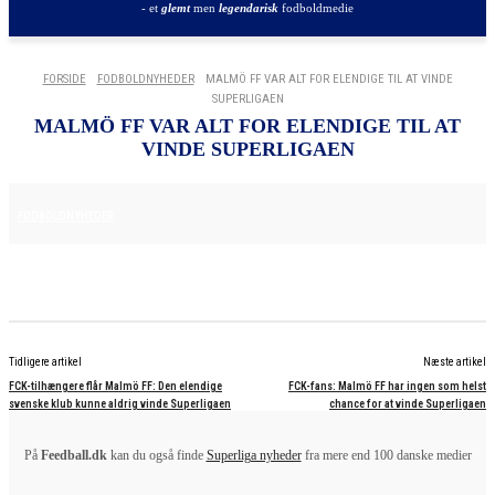
- et
glemt
men
legendarisk
fodboldmedie
FORSIDE
FODBOLDNYHEDER
MALMÖ FF VAR ALT FOR ELENDIGE TIL AT VINDE
SUPERLIGAEN
MALMÖ FF VAR ALT FOR ELENDIGE TIL AT
VINDE SUPERLIGAEN
11. AUGUST 2025
FODBOLDNYHEDER
Tidligere artikel
Næste artikel
FCK-tilhængere flår Malmö FF: Den elendige
FCK-fans: Malmö FF har ingen som helst
svenske klub kunne aldrig vinde Superligaen
chance for at vinde Superligaen
På
Feedball.dk
kan du også finde
Superliga nyheder
fra mere end 100 danske medier