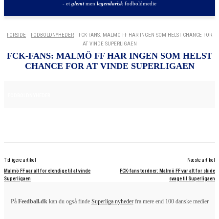
- et
glemt
men
legendarisk
fodboldmedie
FORSIDE
FODBOLDNYHEDER
FCK-FANS: MALMÖ FF HAR INGEN SOM HELST CHANCE FOR
AT VINDE SUPERLIGAEN
FCK-FANS: MALMÖ FF HAR INGEN SOM HELST
CHANCE FOR AT VINDE SUPERLIGAEN
11. AUGUST 2025
FODBOLDNYHEDER
Tidligere artikel
Næste artikel
Malmö FF var alt for elendige til at vinde
FCK-fans tordner: Malmö FF var alt for skide
Superligaen
svage til Superligaen
På
Feedball.dk
kan du også finde
Superliga nyheder
fra mere end 100 danske medier