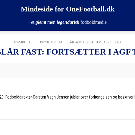
Mindeside for OneFootball.dk
- et
glemt
men
legendarisk
fodboldmedie
FORSIDE
FODBOLDNYHEDER
KAHL SLÅR FAST: FORTSÆTTER I AGF TIL 2029
LÅR FAST: FORTSÆTTER I AGF T
il 2029. Fodbolddirektør Carsten Vagn Jensen jubler over forlængelsen og beskrive