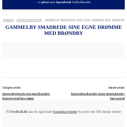
- et
glemt
men
legendarisk
fodboldmedie
FORSIDE
FODBOLDNYHEDER
GAMMELBY SMADREDE SINE EGNE DRØMME MED BRØNDBY
GAMMELBY SMADREDE SINE EGNE DRØMME
MED BRØNDBY
2. JULI 2025
FODBOLDNYHEDER
Tidligere artikel
Næste artikel
Gammelby knuste sine egne Brøndby-
Gammelbys Brøndby-drøm eksploderede i
drømme med bare næver
hans ansigt
På
Feedball.dk
kan du også finde
Superliga nyheder
fra mere end 100 danske medier