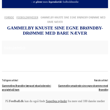
- et
glemt
men
legendarisk
fodboldmedie
FORSIDE
FODBOLDNYHEDER
GAMMELBY KNUSTE SINE EGNE BRØNDBY-DRØMME MED
BARE NÆVER
GAMMELBY KNUSTE SINE EGNE BRØNDBY-
DRØMME MED BARE NÆVER
2. JULI 2025
FODBOLDNYHEDER
Tidligere artikel
Næste artikel
Gammelbys Brøndby-længsel eksploderede i
Gammelby smadrede sine egne drømme med
ansigtet på ham
Brøndby
På
Feedball.dk
kan du også finde
Superliga nyheder
fra mere end 100 danske medier