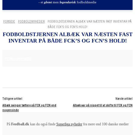
- et
glemt
men
legendarisk
fodboldmedie
FORSIDE
FODBOLDNYHEDER
FODBOLDSTJERNEN ALBÆK VAR NÆSTEN FAST INVENTAR PÅ
BÅDE FCK'S OG FCN'S HOLD!
FODBOLDSTJERNEN ALBÆK VAR NÆSTEN FAST
INVENTAR PÅ BÅDE FCK’S OG FCN’S HOLD!
15. APRIL 2025
FODBOLDNYHEDER
Tidligere artikel
Næste artikel
Albæk svinger tættere på FCK og FCN end
Albæk var på nippet til at skifte til FCK og FCN
nogensinde
På
Feedball.dk
kan du også finde
Superliga nyheder
fra mere end 100 danske medier