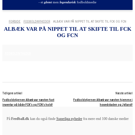
- et
glemt
men
legendarisk
fodboldmedie
FORSIDE
FODBOLDNYHEDER
ALBÆK VAR PÅ NIPPET TIL AT SKIFTE TIL FCK OG FCN
ALBÆK VAR PÅ NIPPET TIL AT SKIFTE TIL FCK
OG FCN
15. APRIL 2025
FODBOLDNYHEDER
Tidligere artikel
Næste artikel
Fodboldstjernen Albæk var næsten fast
Fodboldstjernen Albæk var næsten hjemme i
inventar på både FCK’s og FCN’s hold!
hovedstaden og Jylland!
På
Feedball.dk
kan du også finde
Superliga nyheder
fra mere end 100 danske medier