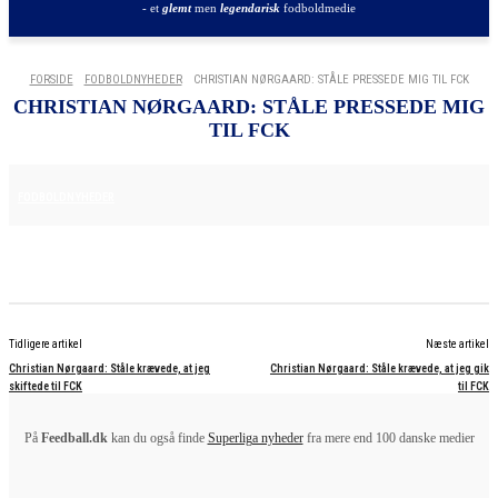
- et
glemt
men
legendarisk
fodboldmedie
FORSIDE
FODBOLDNYHEDER
CHRISTIAN NØRGAARD: STÅLE PRESSEDE MIG TIL FCK
CHRISTIAN NØRGAARD: STÅLE PRESSEDE MIG
TIL FCK
25. JUNI 2025
FODBOLDNYHEDER
Tidligere artikel
Næste artikel
Christian Nørgaard: Ståle krævede, at jeg
Christian Nørgaard: Ståle krævede, at jeg gik
skiftede til FCK
til FCK
På
Feedball.dk
kan du også finde
Superliga nyheder
fra mere end 100 danske medier