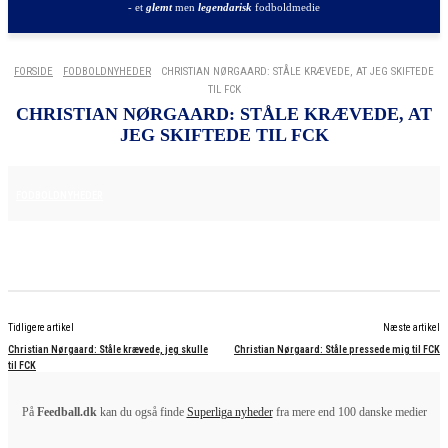
- et
glemt
men
legendarisk
fodboldmedie
FORSIDE
FODBOLDNYHEDER
CHRISTIAN NØRGAARD: STÅLE KRÆVEDE, AT JEG SKIFTEDE
TIL FCK
CHRISTIAN NØRGAARD: STÅLE KRÆVEDE, AT
JEG SKIFTEDE TIL FCK
25. JUNI 2025
FODBOLDNYHEDER
Tidligere artikel
Næste artikel
Christian Nørgaard: Ståle krævede, jeg skulle
Christian Nørgaard: Ståle pressede mig til FCK
til FCK
På
Feedball.dk
kan du også finde
Superliga nyheder
fra mere end 100 danske medier