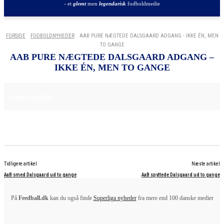
- et
glemt
men
legendarisk
fodboldmedie
FORSIDE
FODBOLDNYHEDER
AAB PURE NÆGTEDE DALSGAARD ADGANG - IKKE ÉN, MEN
TO GANGE
AAB PURE NÆGTEDE DALSGAARD ADGANG –
IKKE ÉN, MEN TO GANGE
16. APRIL 2025
FODBOLDNYHEDER
Tidligere artikel
Næste artikel
AaB smed Dalsgaard ud to gange
AaB spyttede Dalsgaard ud to gange
På
Feedball.dk
kan du også finde
Superliga nyheder
fra mere end 100 danske medier