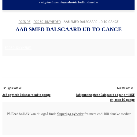
- et
glemt
men
legendarisk
fodboldmedie
FORSIDE
FODBOLDNYHEDER
AAB SMED DALSGAARD UD TO GANGE
AAB SMED DALSGAARD UD TO GANGE
16. APRIL 2025
FODBOLDNYHEDER
Tidligere artikel
Næste artikel
AaB spyttede Dalsgaard ud to gange
AaB pure nægtede Dalsgaard adgang – IKKE
én, men TO gange
På
Feedball.dk
kan du også finde
Superliga nyheder
fra mere end 100 danske medier