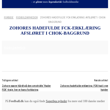
- et
glemt
men
legendarisk
fodboldmedie
FORSIDE
FODBOLDNYHEDER
ZOHORES HADEFULDE FCK-ERKLÆRING AFSLØRET I CHOK-
BAGGRUND
ZOHORES HADEFULDE FCK-ERKLÆRING
AFSLØRET I CHOK-BAGGRUND
20. NOVEMBER 2025
FODBOLDNYHEDER
Tidligere artikel
Næste artikel
Zohore svarer hårdt på den omstridte ‘Hader
Zohores hadefulde erklæring: FCK-had i nye
FCK’-trøje: her er hans forklaring
højder
På
Feedball.dk
kan du også finde
Superliga nyheder
fra mere end 100 danske medier