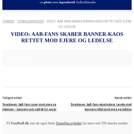
- et
glemt
men
legendarisk
fodboldmedie
FORSIDE
FODBOLDNYHEDER
VIDEO: AAB-FANS SKABER BANNER-KAOS RETTET MOD EJERE
OG LEDELSE
VIDEO: AAB-FANS SKABER BANNER-KAOS
RETTET MOD EJERE OG LEDELSE
24. MAJ 2025
FODBOLDNYHEDER
Tidligere artikel
Næste artikel
Se videoen: AaB-fans raser mod ejere og
Se videoen: AaB-fans eksploderer i vrede med
ledelsen – bannere som udtryk for oprør
bannere rettet mod ejere og ledelse
På
Feedball.dk
kan du også finde
Superliga nyheder
fra mere end 100 danske medier