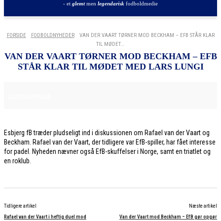
- et
glemt
men
legendarisk
fodboldmedie
FORSIDE
FODBOLDNYHEDER
VAN DER VAART TØRNER MOD BECKHAM – EFB STÅR KLAR
TIL MØDET...
VAN DER VAART TØRNER MOD BECKHAM – EFB
STÅR KLAR TIL MØDET MED LARS LUNGI
30. MAJ 2026
FODBOLDNYHEDER
Esbjerg fB træder pludseligt ind i diskussionen om Rafael van der Vaart og
Beckham. Rafael van der Vaart, der tidligere var EfB-spiller, har fået interesse
for padel. Nyheden nævner også EfB-skuffelser i Norge, samt en triatlet og
en roklub.
Tidligere artikel
Næste artikel
Rafael van der Vaart i heftig duel mod
Van der Vaart mod Beckham – EfB gør opgør