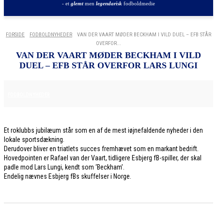
- et
glemt
men
legendarisk
fodboldmedie
FORSIDE
FODBOLDNYHEDER
VAN DER VAART MØDER BECKHAM I VILD DUEL – EFB STÅR
OVERFOR...
VAN DER VAART MØDER BECKHAM I VILD
DUEL – EFB STÅR OVERFOR LARS LUNGI
30. MAJ 2026
FODBOLDNYHEDER
Et roklubbs jubilæum står som en af de mest iøjnefaldende nyheder i den
lokale sportsdækning.
Derudover bliver en triatlets succes fremhævet som en markant bedrift.
Hovedpointen er Rafael van der Vaart, tidligere Esbjerg fB-spiller, der skal
padle mod Lars Lungi, kendt som ‘Beckham’.
Endelig nævnes Esbjerg fBs skuffelser i Norge.