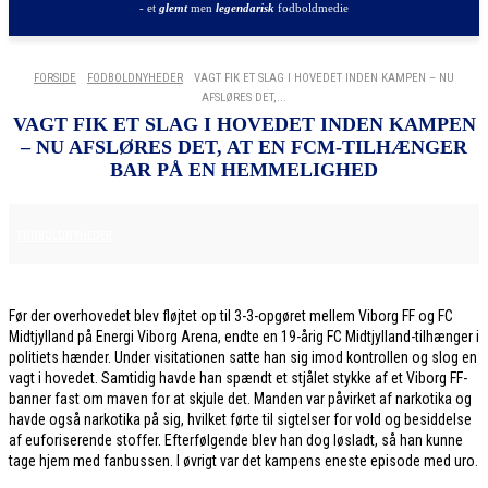
- et
glemt
men
legendarisk
fodboldmedie
FORSIDE
FODBOLDNYHEDER
VAGT FIK ET SLAG I HOVEDET INDEN KAMPEN – NU
AFSLØRES DET,...
VAGT FIK ET SLAG I HOVEDET INDEN KAMPEN
– NU AFSLØRES DET, AT EN FCM-TILHÆNGER
BAR PÅ EN HEMMELIGHED
8. DECEMBER 2025
FODBOLDNYHEDER
Før der overhovedet blev fløjtet op til 3-3-opgøret mellem Viborg FF og FC
Midtjylland på Energi Viborg Arena, endte en 19-årig FC Midtjylland-tilhænger i
politiets hænder. Under visitationen satte han sig imod kontrollen og slog en
vagt i hovedet. Samtidig havde han spændt et stjålet stykke af et Viborg FF-
banner fast om maven for at skjule det. Manden var påvirket af narkotika og
havde også narkotika på sig, hvilket førte til sigtelser for vold og besiddelse
af euforiserende stoffer. Efterfølgende blev han dog løsladt, så han kunne
tage hjem med fanbussen. I øvrigt var det kampens eneste episode med uro.