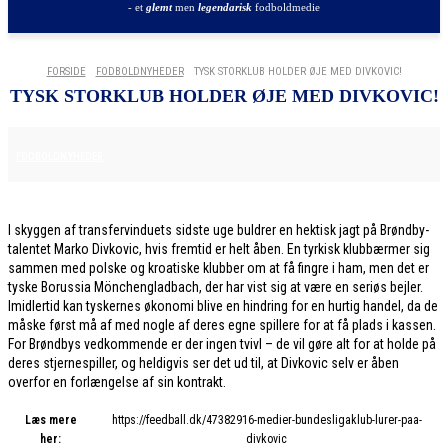
- et
glemt
men
legendarisk
fodboldmedie
FORSIDE
FODBOLDNYHEDER
TYSK STORKLUB HOLDER ØJE MED DIVKOVIC!
TYSK STORKLUB HOLDER ØJE MED DIVKOVIC!
26. JANUAR 2026
FODBOLDNYHEDER
I skyggen af transfervinduets sidste uge buldrer en hektisk jagt på Brøndby-
talentet Marko Divkovic, hvis fremtid er helt åben. En tyrkisk klubbærmer sig
sammen med polske og kroatiske klubber om at få fingre i ham, men det er
tyske Borussia Mönchengladbach, der har vist sig at være en seriøs bejler.
Imidlertid kan tyskernes økonomi blive en hindring for en hurtig handel, da de
måske først må af med nogle af deres egne spillere for at få plads i kassen.
For Brøndbys vedkommende er der ingen tvivl – de vil gøre alt for at holde på
deres stjernespiller, og heldigvis ser det ud til, at Divkovic selv er åben
overfor en forlængelse af sin kontrakt.
Læs mere
https://feedball.dk/47382916-medier-bundesligaklub-lurer-paa-
her:
divkovic