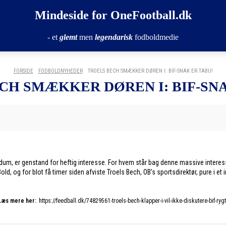
Mindeside for OneFootball.dk
- et
glemt
men
legendarisk
fodboldmedie
FORSIDE
FODBOLDNYHEDER
TROELS BECH SMÆKKER DØREN I: BIF-SNAK ER TABU!
CH SMÆKKER DØREN I: BIF-SNA
jdum, er genstand for heftig interesse. For hvem står bag denne massive interess
ld, og for blot få timer siden afviste Troels Bech, OB’s sportsdirektør, pure i 
Læs mere her:
https://feedball.dk/74829561-troels-bech-klapper-i-vil-ikke-diskutere-bif-rygt