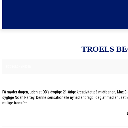
TROELS BE
28. JANUAR 2026
FODBOLDNYHEDER
Få møder dagen, uden at OB’s dygtige 21-årige kreativitet på midtbanen, Max E
dygtige Noah Nartey. Denne sensationelle nyhed er bragt i dag af mediehuset Bo
mulige transfer.