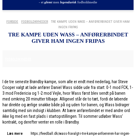
- et
glemt
men
legendarisk
fodboldmedie
FORSIDE
FODBOLDNYHEDER
TRE KAMPE UDEN WASS – ANFØRERBINDET GIVER HAM
INGEN FRIPAS
TRE KAMPE UDEN WASS – ANFØRERBINDET
GIVER HAM INGEN FRIPAS
9. DECEMBER 2025
FODBOLDNYHEDER
I de tre seneste Brøndby-kampe, som alle er endt med nederlag, har Steve
Cooper valgt at lade anfører Daniel Wass sidde ude fra start: 0-1 mod FCK, 1-
3 mod Fredericia og 1-2 mod Vejle, hvor Wass først blev sendt på banen
med omkring 20 minutter tilbage. Alligevel står de to tæt, fordi de løbende
har direkte og ærlige snakke både på og uden for banen, og Wass bidrager
samtidig med sin indsigt i klubben. At bære anførerbindet er med andre ord
ikke lig med en fast plads i startopstillingen. Til sommer udløber Wass’
kontrakt, og derefter venter en rolle i Brøndby.
Læs mere
https://feedball.dk/wass-fravalgt-i-tre-kampe-anfoereren-har-ingen-