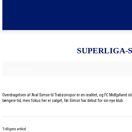
SUPERLIGA-
9. JULI 2026
FODBOLDNYHEDER
Overdragelsen af Aral Simsir til Trabzonspor er en realitet, og FC Midtjylland
længere tid, men fokus her er salget, før Simsir har debut for sin nye klub.
Tidligere artikel