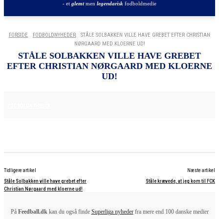
- et
glemt
men
legendarisk
fodboldmedie
FORSIDE
FODBOLDNYHEDER
STÅLE SOLBAKKEN VILLE HAVE GREBET EFTER CHRISTIAN
NØRGAARD MED KLOERNE UD!
STÅLE SOLBAKKEN VILLE HAVE GREBET
EFTER CHRISTIAN NØRGAARD MED KLOERNE
UD!
25. JUNI 2025
FODBOLDNYHEDER
Tidligere artikel
Næste artikel
Ståle Solbakken ville have grebet efter
Ståle krævede, at jeg kom til FCK
Christian Nørgaard med kloerne ud!
På
Feedball.dk
kan du også finde
Superliga nyheder
fra mere end 100 danske medier