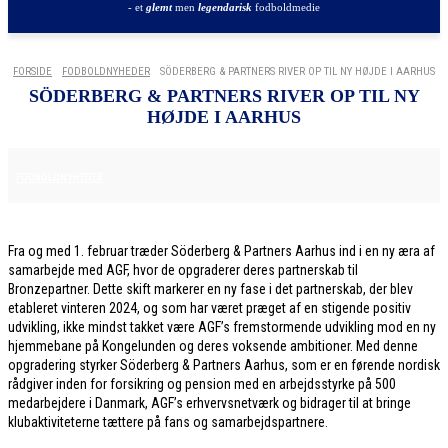
- et
glemt
men
legendarisk
fodboldmedie
FORSIDE
FODBOLDNYHEDER
SÖDERBERG & PARTNERS RIVER OP TIL NY HØJDE I AARHUS
SÖDERBERG & PARTNERS RIVER OP TIL NY
HØJDE I AARHUS
29. JANUAR 2026
FODBOLDNYHEDER
Fra og med 1. februar træder Söderberg & Partners Aarhus ind i en ny æra af
samarbejde med AGF, hvor de opgraderer deres partnerskab til
Bronzepartner. Dette skift markerer en ny fase i det partnerskab, der blev
etableret vinteren 2024, og som har været præget af en stigende positiv
udvikling, ikke mindst takket være AGF’s fremstormende udvikling mod en ny
hjemmebane på Kongelunden og deres voksende ambitioner. Med denne
opgradering styrker Söderberg & Partners Aarhus, som er en førende nordisk
rådgiver inden for forsikring og pension med en arbejdsstyrke på 500
medarbejdere i Danmark, AGF’s erhvervsnetværk og bidrager til at bringe
klubaktiviteterne tættere på fans og samarbejdspartnere.