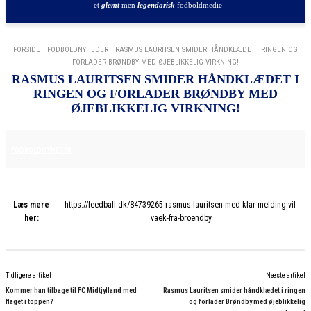
- et
glemt
men
legendarisk
fodboldmedie
FORSIDE
FODBOLDNYHEDER
RASMUS LAURITSEN SMIDER HÅNDKLÆDET I RINGEN OG
FORLADER BRØNDBY MED ØJEBLIKKELIG VIRKNING!
RASMUS LAURITSEN SMIDER HÅNDKLÆDET I
RINGEN OG FORLADER BRØNDBY MED
ØJEBLIKKELIG VIRKNING!
27. JANUAR 2026
FODBOLDNYHEDER
Læs mere
https://feedball.dk/84739265-rasmus-lauritsen-med-klar-melding-vil-
her:
vaek-fra-broendby
Tidligere artikel
Næste artikel
Kommer han tilbage til FC Midtjylland med
Rasmus Lauritsen smider håndklædet i ringen
flaget i toppen?
og forlader Brøndby med øjeblikkelig