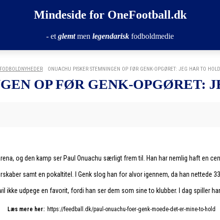
Mindeside for OneFootball.dk
- et
glemt
men
legendarisk
fodboldmedie
FODBOLDNYHEDER
ONUACHU PISKER STEMNINGEN OP FØR GENK-OPGØRET: JEG HAR TO HOLD 
GEN OP FØR GENK-OPGØRET: JE
, og den kamp ser Paul Onuachu særligt frem til. Han har nemlig haft en central
terskaber samt en pokaltitel. I Genk slog han for alvor igennem, da han nettede
l ikke udpege en favorit, fordi han ser dem som sine to klubber. I dag spiller ha
Læs mere her:
https://feedball.dk/paul-onuachu-foer-genk-moede-det-er-mine-to-hold