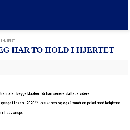
I HJERTET
G HAR TO HOLD I HJERTET
 rolle i begge klubber, før han senere skiftede videre.
 33 gange i ligaen i 2020/21-sæsonen og også vandt en pokal med belgierne.
n i Trabzonspor.