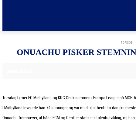
FORSIDE
ONUACHU PISKER STEMNIN
10. DECEMBER 2025
FODBOLDNYHEDER
Torsdag tørner FC Midtjylland og KRC Genk sammen i Europa League på MCH Arena
I Midtjylland leverede han 74 scoringer og var med til at hente to danske mes
Onuachu fremhæver, at både FCM og Genk er stærke til talentudvikling, og han vi