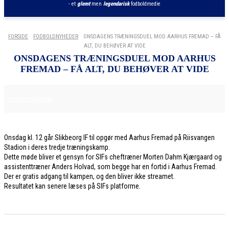
- et
glemt
men
legendarisk
fodboldmedie
FORSIDE
FODBOLDNYHEDER
ONSDAGENS TRÆNINGSDUEL MOD AARHUS FREMAD – FÅ
ALT, DU BEHØVER AT VIDE
ONSDAGENS TRÆNINGSDUEL MOD AARHUS
FREMAD – FÅ ALT, DU BEHØVER AT VIDE
7. JULI 2026
FODBOLDNYHEDER
Onsdag kl. 12 går Slikbeorg IF til opgør med Aarhus Fremad på Riisvangen
Stadion i deres tredje træningskamp.
Dette møde bliver et gensyn for SIFs cheftræner Morten Dahm Kjærgaard og
assistenttræner Anders Holvad, som begge har en fortid i Aarhus Fremad.
Der er gratis adgang til kampen, og den bliver ikke streamet.
Resultatet kan senere læses på SIFs platforme.