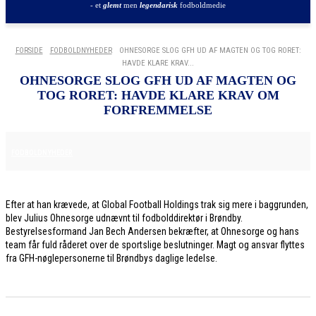
- et
glemt
men
legendarisk
fodboldmedie
FORSIDE
FODBOLDNYHEDER
OHNESORGE SLOG GFH UD AF MAGTEN OG TOG RORET:
HAVDE KLARE KRAV...
OHNESORGE SLOG GFH UD AF MAGTEN OG
TOG RORET: HAVDE KLARE KRAV OM
FORFREMMELSE
30. MAJ 2026
FODBOLDNYHEDER
Efter at han krævede, at Global Football Holdings trak sig mere i baggrunden,
blev Julius Ohnesorge udnævnt til fodbolddirektør i Brøndby.
Bestyrelsesformand Jan Bech Andersen bekræfter, at Ohnesorge og hans
team får fuld råderet over de sportslige beslutninger. Magt og ansvar flyttes
fra GFH-nøglepersonerne til Brøndbys daglige ledelse.