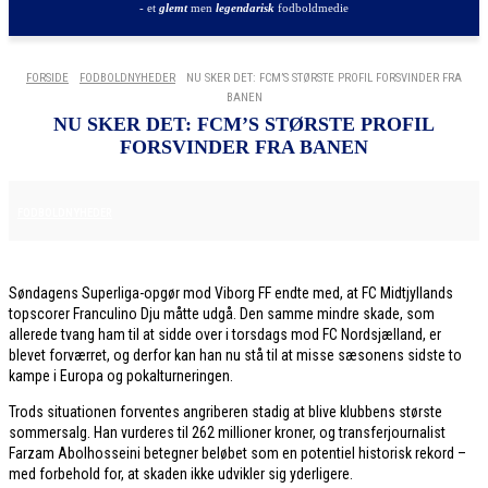
- et
glemt
men
legendarisk
fodboldmedie
FORSIDE
FODBOLDNYHEDER
NU SKER DET: FCM’S STØRSTE PROFIL FORSVINDER FRA
BANEN
NU SKER DET: FCM’S STØRSTE PROFIL
FORSVINDER FRA BANEN
8. DECEMBER 2025
FODBOLDNYHEDER
Søndagens Superliga-opgør mod Viborg FF endte med, at FC Midtjyllands
topscorer Franculino Dju måtte udgå. Den samme mindre skade, som
allerede tvang ham til at sidde over i torsdags mod FC Nordsjælland, er
blevet forværret, og derfor kan han nu stå til at misse sæsonens sidste to
kampe i Europa og pokalturneringen.
Trods situationen forventes angriberen stadig at blive klubbens største
sommersalg. Han vurderes til 262 millioner kroner, og transferjournalist
Farzam Abolhosseini betegner beløbet som en potentiel historisk rekord –
med forbehold for, at skaden ikke udvikler sig yderligere.