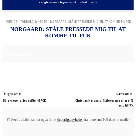
- et
glemt
men
legendarisk
fodboldmedie
FORSIDE
FODBOLDNYHEDER
NØRGAARD: STÅLE PRESSEDE MIG TIL AT KOMME TIL FCK
NØRGAARD: STÅLE PRESSEDE MIG TIL AT
KOMME TIL FCK
25. JUNI 2025
FODBOLDNYHEDER
Tidligere artikel
Næste artikel
Ståle kræver, at jeg skifter til FCK
Christian Nørgaard: Ståle var ude efter at få
mig til FCK
På
Feedball.dk
kan du også finde
Superliga nyheder
fra mere end 100 danske medier