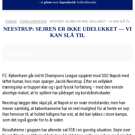
- et
glemt
men
legendarisk
fodboldmedie
FORSIDE
FODBOLDNYHEDER
NEESTRUP: SEJREN ER IKKE UDELUKKET — VI KAN SLÅ TIL
NEESTRUP: SEJREN ER IKKE UDELUKKET — VI
KAN SLÅ TIL
19. JANUAR 2026
FODBOLDNYHEDER
F.C. København går ind til Champions League-opgøret mod SSC Napoli med
løftet humør, hvis man spørger Jacob Neestrup. Efter en vellykket
træningslejr er truppen klar og i god fysisk forfatning – med den eneste
alvorlige malurt, at to spillere har pådraget sig korsbåndsskader.
Neestrup lægger ikke skjul på, at Napoli er en svær modstander, men han
mener samtidig, at københavnerne har en reel mulighed for at hente en sejr.
Han henviser til, at holdet tidligere har vist, at det kan lykkes i store kampe,
som det også gjorde for to år siden.
Resultaterne i gruppen har allerede sat FCK i en gunstig situation. Sejre over