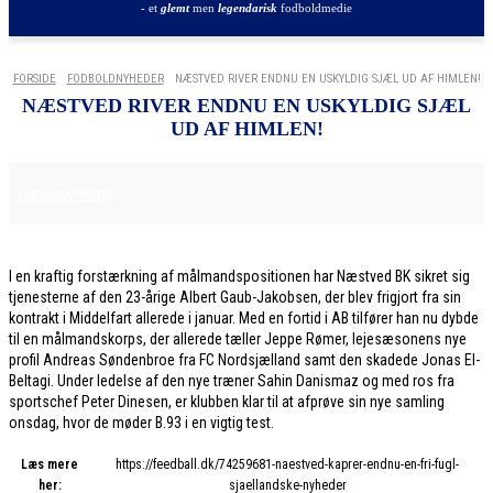
- et
glemt
men
legendarisk
fodboldmedie
FORSIDE
FODBOLDNYHEDER
NÆSTVED RIVER ENDNU EN USKYLDIG SJÆL UD AF HIMLEN!
NÆSTVED RIVER ENDNU EN USKYLDIG SJÆL
UD AF HIMLEN!
2. FEBRUAR 2026
FODBOLDNYHEDER
I en kraftig forstærkning af målmandspositionen har Næstved BK sikret sig
tjenesterne af den 23-årige Albert Gaub-Jakobsen, der blev frigjort fra sin
kontrakt i Middelfart allerede i januar. Med en fortid i AB tilfører han nu dybde
til en målmandskorps, der allerede tæller Jeppe Rømer, lejesæsonens nye
profil Andreas Søndenbroe fra FC Nordsjælland samt den skadede Jonas El-
Beltagi. Under ledelse af den nye træner Sahin Danismaz og med ros fra
sportschef Peter Dinesen, er klubben klar til at afprøve sin nye samling
onsdag, hvor de møder B.93 i en vigtig test.
Læs mere
https://feedball.dk/74259681-naestved-kaprer-endnu-en-fri-fugl-
her:
sjaellandske-nyheder