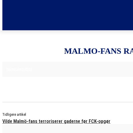
MALMO-FANS R
12. AUGUST 2025
FODBOLDNYHEDER
Tidligere artikel
Vilde Malmö-fans terroriserer gaderne før FCK-opgør