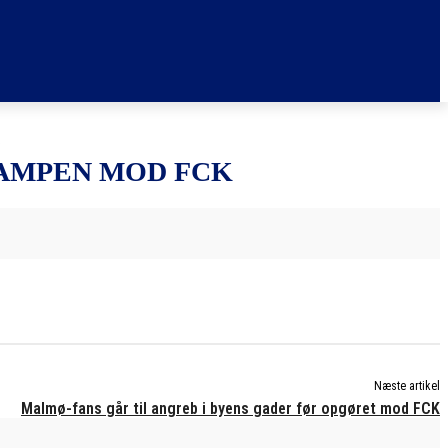
AMPEN MOD FCK
Næste artikel
Malmø-fans går til angreb i byens gader før opgøret mod FCK