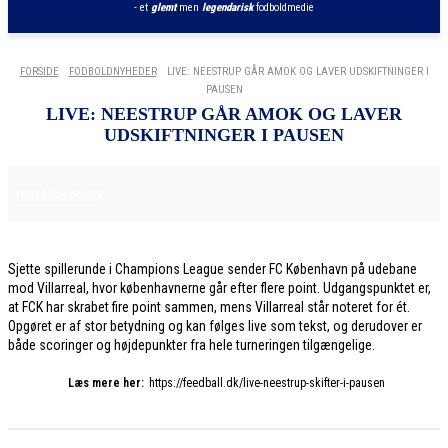
- et
glemt
men
legendarisk
fodboldmedie
FORSIDE
FODBOLDNYHEDER
LIVE: NEESTRUP GÅR AMOK OG LAVER UDSKIFTNINGER I
PAUSEN
LIVE: NEESTRUP GÅR AMOK OG LAVER
UDSKIFTNINGER I PAUSEN
10. DECEMBER 2025
FODBOLDNYHEDER
Sjette spillerunde i Champions League sender FC København på udebane
mod Villarreal, hvor københavnerne går efter flere point. Udgangspunktet er,
at FCK har skrabet fire point sammen, mens Villarreal står noteret for ét.
Opgøret er af stor betydning og kan følges live som tekst, og derudover er
både scoringer og højdepunkter fra hele turneringen tilgængelige.
Læs mere her:
https://feedball.dk/live-neestrup-skifter-i-pausen