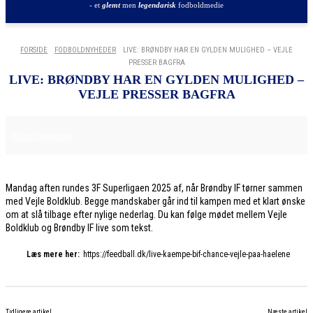
- et
glemt
men
legendarisk
fodboldmedie
FORSIDE
FODBOLDNYHEDER
LIVE: BRØNDBY HAR EN GYLDEN MULIGHED – VEJLE
PRESSER BAGFRA
LIVE: BRØNDBY HAR EN GYLDEN MULIGHED –
VEJLE PRESSER BAGFRA
8. DECEMBER 2025
FODBOLDNYHEDER
Mandag aften rundes 3F Superligaen 2025 af, når Brøndby IF tørner sammen
med Vejle Boldklub. Begge mandskaber går ind til kampen med et klart ønske
om at slå tilbage efter nylige nederlag. Du kan følge mødet mellem Vejle
Boldklub og Brøndby IF live som tekst.
Læs mere her:
https://feedball.dk/live-kaempe-bif-chance-vejle-paa-haelene
Tidligere artikel
Næste artikel