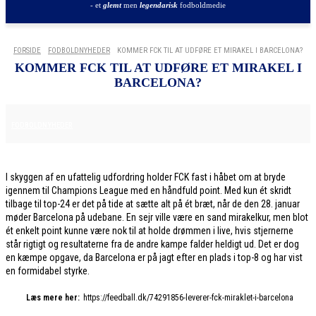
- et
glemt
men
legendarisk
fodboldmedie
FORSIDE
FODBOLDNYHEDER
KOMMER FCK TIL AT UDFØRE ET MIRAKEL I BARCELONA?
KOMMER FCK TIL AT UDFØRE ET MIRAKEL I
BARCELONA?
27. JANUAR 2026
FODBOLDNYHEDER
I skyggen af en ufattelig udfordring holder FCK fast i håbet om at bryde
igennem til Champions League med en håndfuld point. Med kun ét skridt
tilbage til top-24 er det på tide at sætte alt på ét bræt, når de den 28. januar
møder Barcelona på udebane. En sejr ville være en sand mirakelkur, men blot
ét enkelt point kunne være nok til at holde drømmen i live, hvis stjernerne
står rigtigt og resultaterne fra de andre kampe falder heldigt ud. Det er dog
en kæmpe opgave, da Barcelona er på jagt efter en plads i top-8 og har vist
en formidabel styrke.
Læs mere her:
https://feedball.dk/74291856-leverer-fck-miraklet-i-barcelona