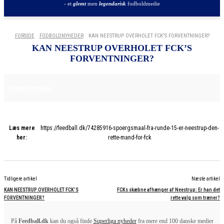
- et
glemt
men
legendarisk
fodboldmedie
FORSIDE
FODBOLDNYHEDER
KAN NEESTRUP OVERHOLET FCK'S FORVENTNINGER?
KAN NEESTRUP OVERHOLET FCK’S
FORVENTNINGER?
10. NOVEMBER 2025
FODBOLDNYHEDER
Læs mere
https://feedball.dk/74285916-spoergsmaal-fra-runde-15-er-neestrup-den-
her:
rette-mand-for-fck
Tidligere artikel
Næste artikel
KAN NEESTRUP OVERHOLET FCK’S
FCKs skæbne afhænger af Neestrup: Er han det
FORVENTNINGER?
rette valg som træner?
På
Feedball.dk
kan du også finde
Superliga nyheder
fra mere end 100 danske medier