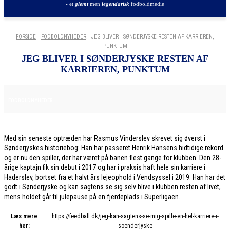
- et
glemt
men
legendarisk
fodboldmedie
FORSIDE
FODBOLDNYHEDER
JEG BLIVER I SØNDERJYSKE RESTEN AF KARRIEREN,
PUNKTUM
JEG BLIVER I SØNDERJYSKE RESTEN AF
KARRIEREN, PUNKTUM
9. DECEMBER 2025
FODBOLDNYHEDER
Med sin seneste optræden har Rasmus Vinderslev skrevet sig øverst i
Sønderjyskes historiebog: Han har passeret Henrik Hansens hidtidige rekord
og er nu den spiller, der har været på banen flest gange for klubben. Den 28-
årige kaptajn fik sin debut i 2017 og har i praksis haft hele sin karriere i
Haderslev, bortset fra et halvt års lejeophold i Vendsyssel i 2019. Han har det
godt i Sønderjyske og kan sagtens se sig selv blive i klubben resten af livet,
mens holdet går til julepause på en fjerdeplads i Superligaen.
Læs mere
https://feedball.dk/jeg-kan-sagtens-se-mig-spille-en-hel-karriere-i-
her:
soenderjyske