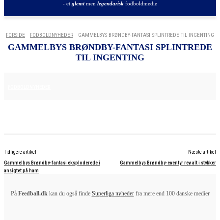
- et
glemt
men
legendarisk
fodboldmedie
FORSIDE
FODBOLDNYHEDER
GAMMELBYS BRØNDBY-FANTASI SPLINTREDE TIL INGENTING
GAMMELBYS BRØNDBY-FANTASI SPLINTREDE
TIL INGENTING
2. JULI 2025
FODBOLDNYHEDER
Tidligere artikel
Næste artikel
Gammelbys Brøndby-fantasi eksploderede i
Gammelbys Brøndby-eventyr rev alt i stykker
ansigtet på ham
På
Feedball.dk
kan du også finde
Superliga nyheder
fra mere end 100 danske medier