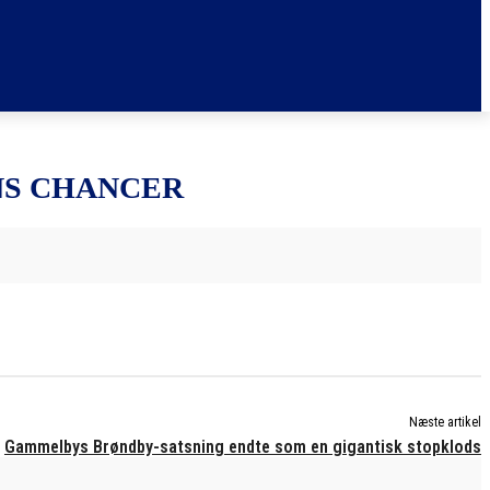
S CHANCER
Næste artikel
Gammelbys Brøndby-satsning endte som en gigantisk stopklods