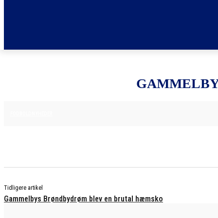
GAMMELBYS
2. JULI 2025
FODBOLDNYHEDER
Tidligere artikel
Gammelbys Brøndbydrøm blev en brutal hæmsko