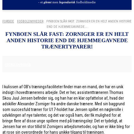
- et
glemt
men
legendarisk
fodboldmedie
FORSIDE
FODBOLDNYHEDER
FYNBOEN SLÅR FAST: ZORNIGER ER EN HELT ANDEN HISTORIE
END DE HJEMMEGAVNEDE...
FYNBOEN SLÅR FAST: ZORNIGER ER EN HELT
ANDEN HISTORIE END DE HJEMMEGAVNEDE
TRÆNERTYPARER!
26. JANUAR 2026
FODBOLDNYHEDER
I kulissen af OB’s træningsfaciliteter finder man en mand, der har en unik
indsigt i hovedtrænerens arbejde. Det er her, assistenttræneren Thomas
Skou Juul Jensen befinder sig, og han har en klar opfattelse af, hvad der
adskiller Alexander Zorniger fra andre danske trænere. Med sin baggrund
som succesfuld træner for U17-holdet har Jensen spillet en nøglerolle i
udviklingen af nye talenter, og det var også ham, der fik mulighed for at
bringe flere af disse unge spillere med på træningslejr. Det er tydeligt, at
Jensen har en stor tillid til Zornigers arbejdsmetoder, og han er ikke bleg for
at rose sin overordnede for hans unikke tilgang til træningen.