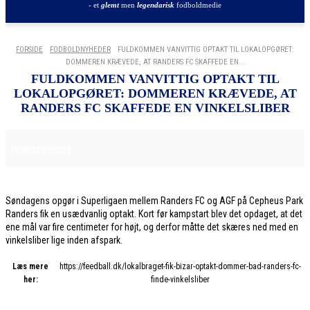
- et
glemt
men
legendarisk
fodboldmedie
FORSIDE
FODBOLDNYHEDER
FULDKOMMEN VANVITTIG OPTAKT TIL LOKALOPGØRET:
DOMMEREN KRÆVEDE, AT RANDERS FC SKAFFEDE EN...
FULDKOMMEN VANVITTIG OPTAKT TIL
LOKALOPGØRET: DOMMEREN KRÆVEDE, AT
RANDERS FC SKAFFEDE EN VINKELSLIBER
8. DECEMBER 2025
FODBOLDNYHEDER
Søndagens opgør i Superligaen mellem Randers FC og AGF på Cepheus Park
Randers fik en usædvanlig optakt. Kort før kampstart blev det opdaget, at det
ene mål var fire centimeter for højt, og derfor måtte det skæres ned med en
vinkelsliber lige inden afspark.
Læs mere
https://feedball.dk/lokalbraget-fik-bizar-optakt-dommer-bad-randers-fc-
her:
finde-vinkelsliber