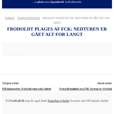
- et
glemt
men
legendarisk
fodboldmedie
FORSIDE
FODBOLDNYHEDER
FROHOLDT PLAGES AF FCK: NEDTUREN ER GÅET ALT FOR
LANGT
FROHOLDT PLAGES AF FCK: NEDTUREN ER
GÅET ALT FOR LANGT
15. NOVEMBER 2025
FODBOLDNYHEDER
Tidligere artikel
Næste artikel
FCK-katastrofen: Froholdt ryger ned i dybet!
Froholdt knækker hos FCK: formen er i frit fald
På
Feedball.dk
kan du også finde
Superliga nyheder
fra mere end 100 danske medier