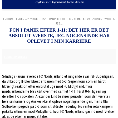
- et
glemt
men
legendarisk
fodboldmedie
FORSIDE
FODBOLDNYHEDER
FCN I PANIK EFTER 1-11: DET HER ER DET ABSOLUT VÆRSTE,
JEG...
FCN I PANIK EFTER 1-11: DET HER ER DET
ABSOLUT VÆRSTE, JEG NOGENSINDE HAR
OPLEVET I MIN KARRIERE
8. DECEMBER 2025
FODBOLDNYHEDER
Søndag i Farum leverede FC Nordsjælland et rungende svar i 3F Superligaen,
da Silkeborg IF blev blæst af banen med 5-0. Sejren kom som en hårdt
tiltrængt reaktion efter en brutal uge mod FC Midtjylland, hvor
nordsjællænderne blev kørt over med samlet 1-11: først 0-6 i ligaen og
derefter 1-5 i pokalen. Alexander Lind beskrev perioden som den værste i
hele sin karriere og ønsker ikke at opleve noget lignende igen, mens Ola
Solbakken pegede på 0-6 som sit største nederlag. Nu venter returkampen i
pokalkvartfinalen mod Midtjylland, hvor FC Nordsjælland går ind med følelsen
af, at de ikke har noget at tabe.