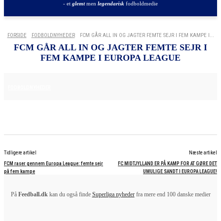
- et
glemt
men
legendarisk
fodboldmedie
FORSIDE
FODBOLDNYHEDER
FCM GÅR ALL IN OG JAGTER FEMTE SEJR I FEM KAMPE I...
FCM GÅR ALL IN OG JAGTER FEMTE SEJR I
FEM KAMPE I EUROPA LEAGUE
26. NOVEMBER 2025
FODBOLDNYHEDER
Tidligere artikel
Næste artikel
FCM raser gennem Europa League: femte sejr
FC MIDTJYLLAND ER PÅ KAMP FOR AT GØRE DET
på fem kampe
UMULIGE SANDT I EUROPA LEAGUE!
På
Feedball.dk
kan du også finde
Superliga nyheder
fra mere end 100 danske medier