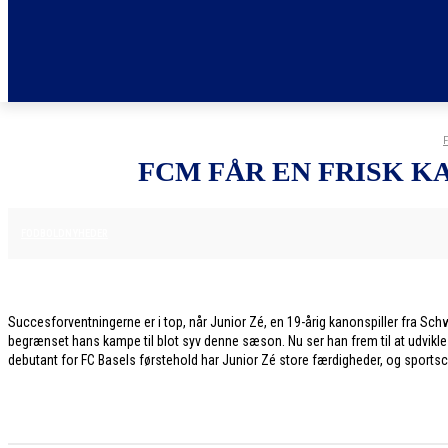
FCM FÅR EN FRISK KA
27. JANUAR 2026
FODBOLDNYHEDER
Succesforventningerne er i top, når Junior Zé, en 19-årig kanonspiller fra Sch
begrænset hans kampe til blot syv denne sæson. Nu ser han frem til at udvikle 
debutant for FC Basels førstehold har Junior Zé store færdigheder, og sportsche