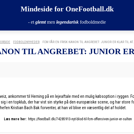
Mindeside for OneFootball.dk
- et
glemt
men
legendarisk
fodboldmedie
FORSIDE
FODBOLDNYHEDER
FCM FÅR EN FRISK KANON TIL ANGREBET: JUNIOR ER KLAR TIL AT..
NON TIL ANGREBET: JUNIOR ER 
weiz, ankommer til Herning på en lejeaftale med en mulig købsoption i ryggen. Fo
sig i en topklub, der har vist sin styrke på den europæiske scene, og har store
fen Kristian Bach Bak forventer, at han vil blive en væsentlig del af holdet.
Læs mere her:
https://feedball.dk/74285913-nyt-blod-til-fcm-offensiven-junior-er-sulten