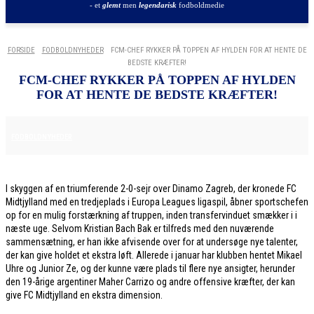
- et
glemt
men
legendarisk
fodboldmedie
FORSIDE
FODBOLDNYHEDER
FCM-CHEF RYKKER PÅ TOPPEN AF HYLDEN FOR AT HENTE DE
BEDSTE KRÆFTER!
FCM-CHEF RYKKER PÅ TOPPEN AF HYLDEN
FOR AT HENTE DE BEDSTE KRÆFTER!
30. JANUAR 2026
FODBOLDNYHEDER
I skyggen af en triumferende 2-0-sejr over Dinamo Zagreb, der kronede FC
Midtjylland med en tredjeplads i Europa Leagues ligaspil, åbner sportschefen
op for en mulig forstærkning af truppen, inden transfervinduet smækker i i
næste uge. Selvom Kristian Bach Bak er tilfreds med den nuværende
sammensætning, er han ikke afvisende over for at undersøge nye talenter,
der kan give holdet et ekstra løft. Allerede i januar har klubben hentet Mikael
Uhre og Junior Ze, og der kunne være plads til flere nye ansigter, herunder
den 19-årige argentiner Maher Carrizo og andre offensive kræfter, der kan
give FC Midtjylland en ekstra dimension.