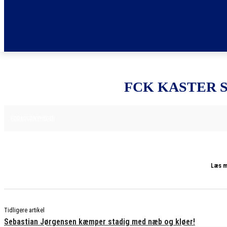
FCK KASTER S
28. JANUAR 2026
FODBOLDNYHEDER
Læs m
Tidligere artikel
Sebastian Jørgensen kæmper stadig med næb og kløer!