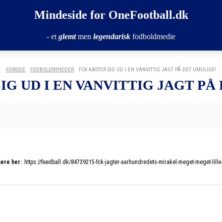
Mindeside for OneFootball.dk
- et
glemt
men
legendarisk
fodboldmedie
FORSIDE
FODBOLDNYHEDER
FCK KASTER SIG UD I EN VANVITTIG JAGT PÅ DET UMULIGE!
IG UD I EN VANVITTIG JAGT PÅ
ere her:
https://feedball.dk/84739215-fck-jagter-aarhundredets-mirakel-meget-meget-lill