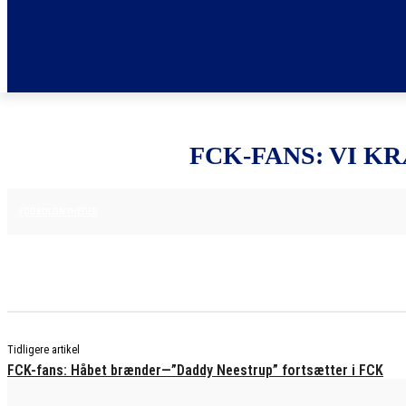
FCK-FANS: VI K
29. MAJ 2025
FODBOLDNYHEDER
Tidligere artikel
FCK-fans: Håbet brænder—”Daddy Neestrup” fortsætter i FCK