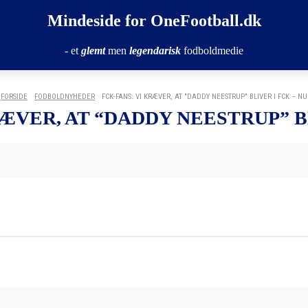
Mindeside for OneFootball.dk
- et
glemt
men
legendarisk
fodboldmedie
FORSIDE
FODBOLDNYHEDER
FCK-FANS: VI KRÆVER, AT "DADDY NEESTRUP" BLIVER I FCK – NU
RÆVER, AT “DADDY NEESTRUP” BL