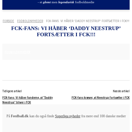
- et
glemt
men
legendarisk
fodboldmedie
FORSIDE
FODBOLDNYHEDER
FCK-FANS: VI HÅBER 'DADDY NEESTRUP' FORTSÆTTER I FCK!!!
FCK-FANS: VI HÅBER ‘DADDY NEESTRUP’
FORTSÆTTER I FCK!!!
29. MAJ 2025
FODBOLDNYHEDER
Tidligere artikel
Næste artikel
FCK-fans: Vi håber fandeme, at “Daddy
FCK-fans kræver, at Neestrup fortsætter i FCK
Neestrup” bliver i FCK
På
Feedball.dk
kan du også finde
Superliga nyheder
fra mere end 100 danske medier